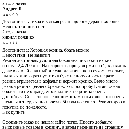
2 года назад
Андрей К.
⭐⭐⭐⭐⭐
Достоинства:
тихая и мягкая резин. дорогу держит хорошо
Недостатки:
пока нет
2 года назад
кирилл полянко
⭐⭐⭐⭐⭐
Достоинства:
Хорошая резина, брать можно
Недостатки:
Не заметил
Резина достойная, усилиная боковина, поставил на киа
оптима 2,4 200 л. с. На скорости дорогу держит на 5, в дождик
даже в самый сильный и лужи держит как на сухом асфальте,
пытался много раз пустить в букс не получилось не разу
резина вгрызается в асфальт и держит крепко. Было много
разной резины разных брендов, взял на пробу Китай, очень
боялся что не оправдает ожидание, но резина очень
достойная. Сначало после шиномонтаж показалось что очень
шумная и твердая, но проехав 500 км все ушло. Рекомендую к
покупке не пожалеете.
Как купить
Оформить заказ на нашем сайте легко. Просто добавьте
выбранные товары в корзину, а затем перейдите на страницу