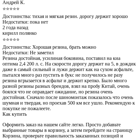
Андрей К.
⭐⭐⭐⭐⭐
Достоинства:
тихая и мягкая резин. дорогу держит хорошо
Недостатки:
пока нет
2 года назад
кирилл полянко
⭐⭐⭐⭐⭐
Достоинства:
Хорошая резина, брать можно
Недостатки:
Не заметил
Резина достойная, усилиная боковина, поставил на киа
оптима 2,4 200 л. с. На скорости дорогу держит на 5, в дождик
даже в самый сильный и лужи держит как на сухом асфальте,
пытался много раз пустить в букс не получилось не разу
резина вгрызается в асфальт и держит крепко. Было много
разной резины разных брендов, взял на пробу Китай, очень
боялся что не оправдает ожидание, но резина очень
достойная. Сначало после шиномонтаж показалось что очень
шумная и твердая, но проехав 500 км все ушло. Рекомендую к
покупке не пожалеете.
Как купить
Оформить заказ на нашем сайте легко. Просто добавьте
выбранные товары в корзину, а затем перейдите на страницу
Корзина, проверьте правильность заказанных позиций и