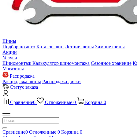
Шины
Подбор по авто
Каталог шин
Летние шины
Зимние шины
Акции
Услуги
Шиномонтаж
Калькулятор шиномонтажа
Сезонное хранение
К
Магазины
Распродажа
Распродажа шины
Распродажа диски
Статус заказа
Сравнение
0
Отложенные
0
Корзина
0
Сравнение
0
Отложенные
0
Корзина
0