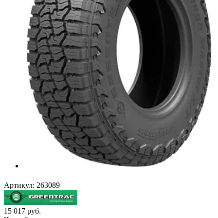
Артикул:
263089
15 017
руб.