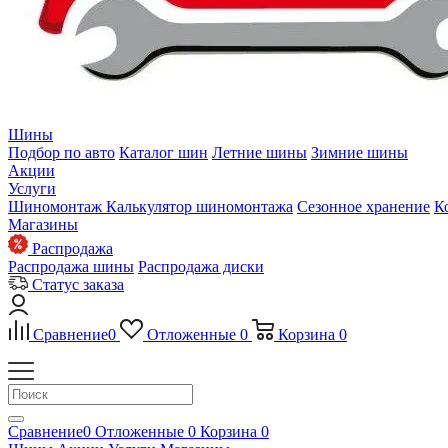
Шины
Подбор по авто
Каталог шин
Летние шины
Зимние шины
Акции
Услуги
Шиномонтаж
Калькулятор шиномонтажа
Сезонное хранение
К
Магазины
Распродажа
Распродажа шины
Распродажа диски
Статус заказа
Сравнение
0
Отложенные
0
Корзина
0
Сравнение
0
Отложенные
0
Корзина
0