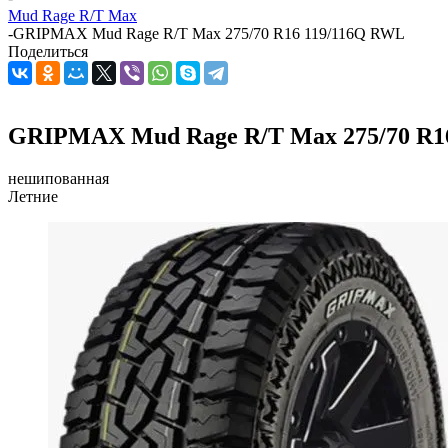
Mud Rage R/T Max
-
GRIPMAX Mud Rage R/T Max 275/70 R16 119/116Q RWL
Поделиться
GRIPMAX Mud Rage R/T Max 275/70 R1
нешипованная
Летние