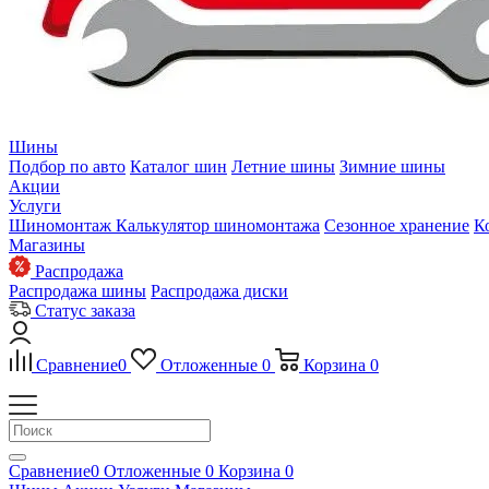
Шины
Подбор по авто
Каталог шин
Летние шины
Зимние шины
Акции
Услуги
Шиномонтаж
Калькулятор шиномонтажа
Сезонное хранение
К
Магазины
Распродажа
Распродажа шины
Распродажа диски
Статус заказа
Сравнение
0
Отложенные
0
Корзина
0
Сравнение
0
Отложенные
0
Корзина
0