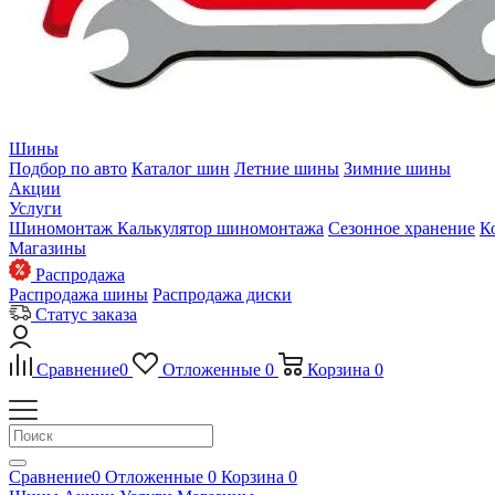
Шины
Подбор по авто
Каталог шин
Летние шины
Зимние шины
Акции
Услуги
Шиномонтаж
Калькулятор шиномонтажа
Сезонное хранение
К
Магазины
Распродажа
Распродажа шины
Распродажа диски
Статус заказа
Сравнение
0
Отложенные
0
Корзина
0
Сравнение
0
Отложенные
0
Корзина
0