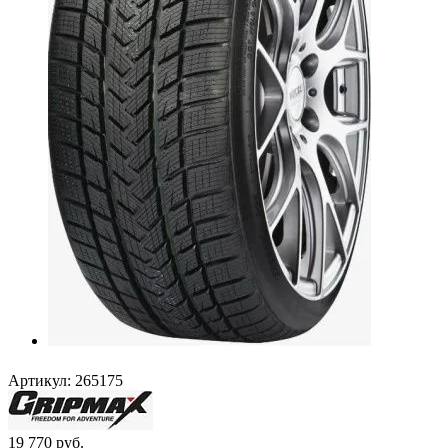
Артикул:
265175
19 770
руб.