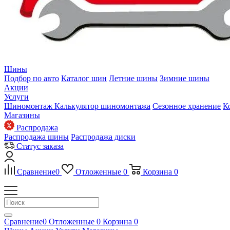
Шины
Подбор по авто
Каталог шин
Летние шины
Зимние шины
Акции
Услуги
Шиномонтаж
Калькулятор шиномонтажа
Сезонное хранение
К
Магазины
Распродажа
Распродажа шины
Распродажа диски
Статус заказа
Сравнение
0
Отложенные
0
Корзина
0
Сравнение
0
Отложенные
0
Корзина
0