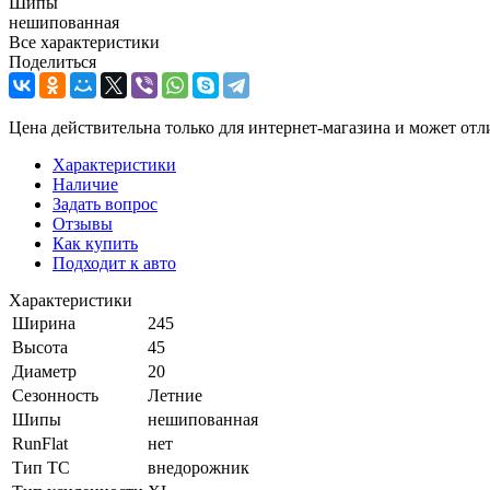
Шипы
нешипованная
Все характеристики
Поделиться
Цена действительна только для интернет-магазина и может отл
Характеристики
Наличие
Задать вопрос
Отзывы
Как купить
Подходит к авто
Характеристики
Ширина
245
Высота
45
Диаметр
20
Сезонность
Летние
Шипы
нешипованная
RunFlat
нет
Тип ТС
внедорожник