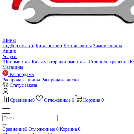
Шины
Подбор по авто
Каталог шин
Летние шины
Зимние шины
Акции
Услуги
Шиномонтаж
Калькулятор шиномонтажа
Сезонное хранение
К
Магазины
Распродажа
Распродажа шины
Распродажа диски
Статус заказа
Сравнение
0
Отложенные
0
Корзина
0
Сравнение
0
Отложенные
0
Корзина
0