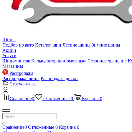
Шины
Подбор по авто
Каталог шин
Летние шины
Зимние шины
Акции
Услуги
Шиномонтаж
Калькулятор шиномонтажа
Сезонное хранение
К
Магазины
Распродажа
Распродажа шины
Распродажа диски
Статус заказа
Сравнение
0
Отложенные
0
Корзина
0
Сравнение
0
Отложенные
0
Корзина
0