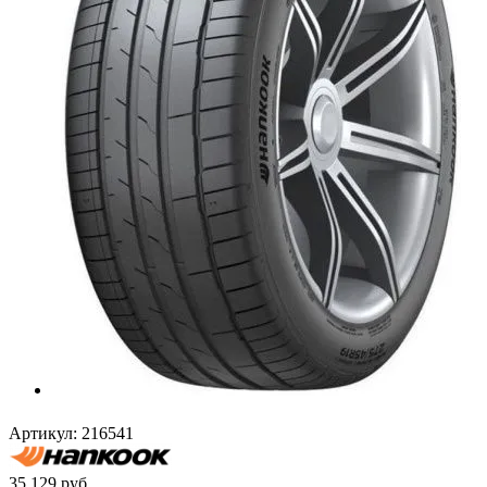
Артикул:
216541
35 129
руб.