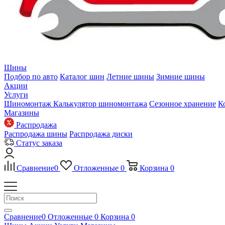
Шины
Подбор по авто
Каталог шин
Летние шины
Зимние шины
Акции
Услуги
Шиномонтаж
Калькулятор шиномонтажа
Сезонное хранение
К
Магазины
Распродажа
Распродажа шины
Распродажа диски
Статус заказа
Сравнение
0
Отложенные
0
Корзина
0
Сравнение
0
Отложенные
0
Корзина
0