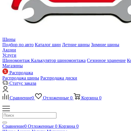
Шины
Подбор по авто
Каталог шин
Летние шины
Зимние шины
Акции
Услуги
Шиномонтаж
Калькулятор шиномонтажа
Сезонное хранение
К
Магазины
Распродажа
Распродажа шины
Распродажа диски
Статус заказа
Сравнение
0
Отложенные
0
Корзина
0
Сравнение
0
Отложенные
0
Корзина
0