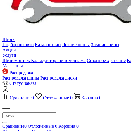
Шины
Подбор по авто
Каталог шин
Летние шины
Зимние шины
Акции
Услуги
Шиномонтаж
Калькулятор шиномонтажа
Сезонное хранение
К
Магазины
Распродажа
Распродажа шины
Распродажа диски
Статус заказа
Сравнение
0
Отложенные
0
Корзина
0
Сравнение
0
Отложенные
0
Корзина
0