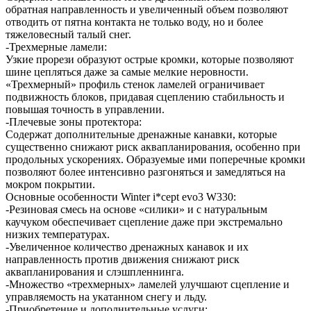
обратная направленность и увеличенный объем позволяют
отводить от пятна контакта не только воду, но и более
тяжеловесный талый снег.
-Трехмерные ламели:
Узкие прорези образуют острые кромки, которые позволяют
шине цепляться даже за самые мелкие неровности.
«Трехмерный» профиль стенок ламелей ограничивает
подвижность блоков, придавая сцеплению стабильность и
повышая точность в управлении.
-Плечевые зоны протектора:
Содержат дополнительные дренажные канавки, которые
существенно снижают риск аквапланирования, особенно при
продольных ускорениях. Образуемые ими поперечные кромки
позволяют более интенсивно разгоняться и замедляться на
мокром покрытии.
Основные особенности Winter i*cept evo3 W330:
-Резиновая смесь на основе «силики» и с натуральным
каучуком обеспечивает сцепление даже при экстремально
низких температурах.
-Увеличенное количество дренажных канавок и их
направленность против движения снижают риск
аквапланирования и слэшпленнинга.
-Множество «трехмерных» ламелей улучшают сцепление и
управляемость на укатанном снегу и льду.
-Приобретение и дополнительные услуги: