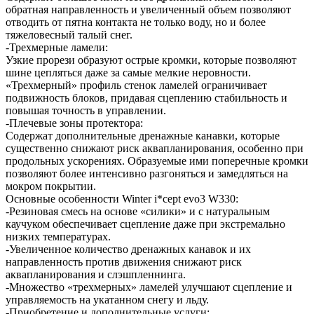
обратная направленность и увеличенный объем позволяют
отводить от пятна контакта не только воду, но и более
тяжеловесный талый снег.
-Трехмерные ламели:
Узкие прорези образуют острые кромки, которые позволяют
шине цепляться даже за самые мелкие неровности.
«Трехмерный» профиль стенок ламелей ограничивает
подвижность блоков, придавая сцеплению стабильность и
повышая точность в управлении.
-Плечевые зоны протектора:
Содержат дополнительные дренажные канавки, которые
существенно снижают риск аквапланирования, особенно при
продольных ускорениях. Образуемые ими поперечные кромки
позволяют более интенсивно разгоняться и замедляться на
мокром покрытии.
Основные особенности Winter i*cept evo3 W330:
-Резиновая смесь на основе «силики» и с натуральным
каучуком обеспечивает сцепление даже при экстремально
низких температурах.
-Увеличенное количество дренажных канавок и их
направленность против движения снижают риск
аквапланирования и слэшпленнинга.
-Множество «трехмерных» ламелей улучшают сцепление и
управляемость на укатанном снегу и льду.
-Приобретение и дополнительные услуги: