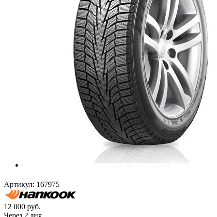
Артикул:
167975
12 000
руб.
Через 2 дня