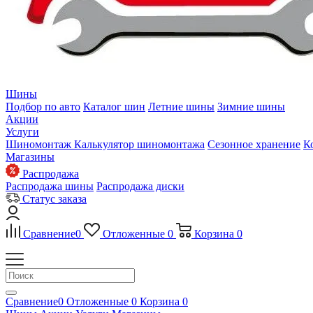
Шины
Подбор по авто
Каталог шин
Летние шины
Зимние шины
Акции
Услуги
Шиномонтаж
Калькулятор шиномонтажа
Сезонное хранение
К
Магазины
Распродажа
Распродажа шины
Распродажа диски
Статус заказа
Сравнение
0
Отложенные
0
Корзина
0
Сравнение
0
Отложенные
0
Корзина
0