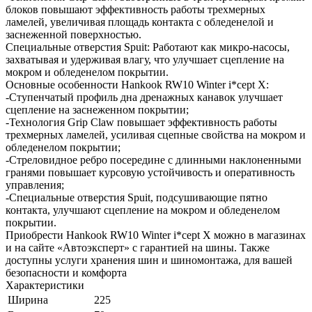
блоков повышают эффективность работы трехмерных
ламелей, увеличивая площадь контакта с обледенелой и
заснеженной поверхностью.
Специальные отверстия Spuit: Работают как микро-насосы,
захватывая и удерживая влагу, что улучшает сцепление на
мокром и обледенелом покрытии.
Основные особенности Hankook RW10 Winter i*cept X:
-Ступенчатый профиль дна дренажных канавок улучшает
сцепление на заснеженном покрытии;
-Технология Grip Claw повышает эффективность работы
трехмерных ламелей, усиливая сцепные свойства на мокром и
обледенелом покрытии;
-Стреловидное ребро посередине с длинными наклоненными
гранями повышает курсовую устойчивость и оперативность
управления;
-Специальные отверстия Spuit, подсушивающие пятно
контакта, улучшают сцепление на мокром и обледенелом
покрытии.
Приобрести Hankook RW10 Winter i*cept X можно в магазинах
и на сайте «Автоэксперт» с гарантией на шины. Также
доступны услуги хранения шин и шиномонтажа, для вашей
безопасности и комфорта
Характеристики
Ширина
225