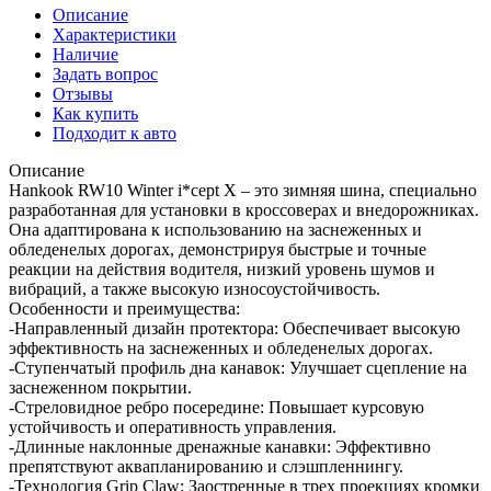
Описание
Характеристики
Наличие
Задать вопрос
Отзывы
Как купить
Подходит к авто
Описание
Hankook RW10 Winter i*cept X – это зимняя шина, специально
разработанная для установки в кроссоверах и внедорожниках.
Она адаптирована к использованию на заснеженных и
обледенелых дорогах, демонстрируя быстрые и точные
реакции на действия водителя, низкий уровень шумов и
вибраций, а также высокую износоустойчивость.
Особенности и преимущества:
-Направленный дизайн протектора: Обеспечивает высокую
эффективность на заснеженных и обледенелых дорогах.
-Ступенчатый профиль дна канавок: Улучшает сцепление на
заснеженном покрытии.
-Стреловидное ребро посередине: Повышает курсовую
устойчивость и оперативность управления.
-Длинные наклонные дренажные канавки: Эффективно
препятствуют аквапланированию и слэшпленнингу.
-Технология Grip Claw: Заостренные в трех проекциях кромки