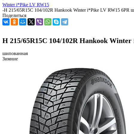
Winter i*Pike LV RW15
-
H 215/65R15C 104/102R Hankook Winter i*Pike LV RW15 6PR 
Поделиться
H 215/65R15C 104/102R Hankook Winter
шипованная
Зимние