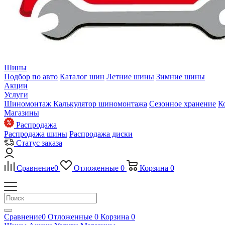
Шины
Подбор по авто
Каталог шин
Летние шины
Зимние шины
Акции
Услуги
Шиномонтаж
Калькулятор шиномонтажа
Сезонное хранение
К
Магазины
Распродажа
Распродажа шины
Распродажа диски
Статус заказа
Сравнение
0
Отложенные
0
Корзина
0
Сравнение
0
Отложенные
0
Корзина
0