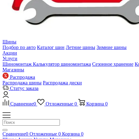
Шины
Подбор по авто
Каталог шин
Летние шины
Зимние шины
Акции
Услуги
Шиномонтаж
Калькулятор шиномонтажа
Сезонное хранение
К
Магазины
Распродажа
Распродажа шины
Распродажа диски
Статус заказа
Сравнение
0
Отложенные
0
Корзина
0
Сравнение
0
Отложенные
0
Корзина
0