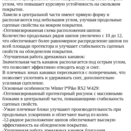
углом, что повышает курсовую устойчивость на скользком
покрытии.
Ламели в центральной части имеют прямую форму и
располагаются под небольшим углом, улучшая продольные
сцепные свойства на мокром покрытии.
-Оптимизированная схема расположения шипов:
Количество продольных рядов шипов увеличено с 10 до 12,
что обеспечивает более равномерное распределение шипов по
всей площади протектора и улучшает стабильность сцепных
свойств на обледенелом покрытии.
-Улучшенная работа дренажных канавок:
Значительная часть канавок располагается под острым углом,
что позволяет эффективно отводить воду и снег.
В плечевых зонах канавки пересекаются с поперечными, что
позволяет уплотнять и удерживать снег, дополнительно
усиливая сцепление.
Основные особенности Winter I*Pike RS2 W429:
-Оптимизированный протекторный рисунок с массивными
блоками в центральной части, повышающими стабильность
сцепных свойств.
-Узкие плечевые блоки улучшают производительность при
продольных ускорениях и облегчают выезд из колеи.
-12-рядное расположение шипов обеспечивает высокую
эффективность на обледенелом покрытии.
-Улучшенная работа дренажных канавок благодаря