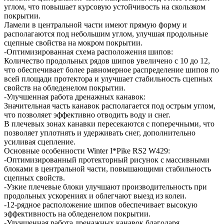
углом, что повышает курсовую устойчивость на скользком
покрытии.
Ламели в центральной части имеют прямую форму и
располагаются под небольшим углом, улучшая продольные
сцепные свойства на мокром покрытии.
-Оптимизированная схема расположения шипов:
Количество продольных рядов шипов увеличено с 10 до 12,
что обеспечивает более равномерное распределение шипов по
всей площади протектора и улучшает стабильность сцепных
свойств на обледенелом покрытии.
-Улучшенная работа дренажных канавок:
Значительная часть канавок располагается под острым углом,
что позволяет эффективно отводить воду и снег.
В плечевых зонах канавки пересекаются с поперечными, что
позволяет уплотнять и удерживать снег, дополнительно
усиливая сцепление.
Основные особенности Winter I*Pike RS2 W429:
-Оптимизированный протекторный рисунок с массивными
блоками в центральной части, повышающими стабильность
сцепных свойств.
-Узкие плечевые блоки улучшают производительность при
продольных ускорениях и облегчают выезд из колеи.
-12-рядное расположение шипов обеспечивает высокую
эффективность на обледенелом покрытии.
-Улучшенная работа дренажных канавок благодаря