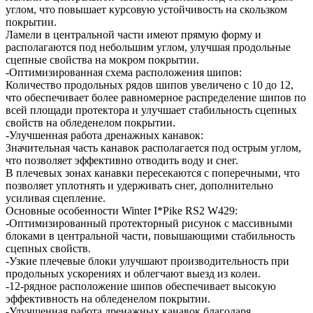
углом, что повышает курсовую устойчивость на скользком
покрытии.
Ламели в центральной части имеют прямую форму и
располагаются под небольшим углом, улучшая продольные
сцепные свойства на мокром покрытии.
-Оптимизированная схема расположения шипов:
Количество продольных рядов шипов увеличено с 10 до 12,
что обеспечивает более равномерное распределение шипов по
всей площади протектора и улучшает стабильность сцепных
свойств на обледенелом покрытии.
-Улучшенная работа дренажных канавок:
Значительная часть канавок располагается под острым углом,
что позволяет эффективно отводить воду и снег.
В плечевых зонах канавки пересекаются с поперечными, что
позволяет уплотнять и удерживать снег, дополнительно
усиливая сцепление.
Основные особенности Winter I*Pike RS2 W429:
-Оптимизированный протекторный рисунок с массивными
блоками в центральной части, повышающими стабильность
сцепных свойств.
-Узкие плечевые блоки улучшают производительность при
продольных ускорениях и облегчают выезд из колеи.
-12-рядное расположение шипов обеспечивает высокую
эффективность на обледенелом покрытии.
-Улучшенная работа дренажных канавок благодаря