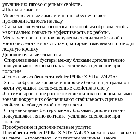
улучшению тягово-сцепных свойств.
-Шипы и ламели:
Многочисленные ламели и шипы обеспечивают
производительность на льду.
Стальные элементы располагаются особым образом, чтобы
максимально повысить эффективность их работы.
Места установки шипов окружены специальной зоной с
многочисленными выступами, которые измельчают и отводят
ледяную крошку.
Дополнительные элементы:
-Спиралевидные бустеры между блоками дополнительно
подсушивают пятно контакта, усиливая сцепление при
гололеде.
-Основные особенности Winter I*Pike X SUV W429A:
-Зигзагообразные канавки и широкие блоки в центральной
части улучшают тягово-сцепные свойства в снегу.
-Оптимизированное расположение шипов со специальными
зонами вокруг них обеспечивают стабильность сцепных
свойств на обледенелой поверхности.
-Спиралевидные бустеры между блоками дополнительно
подсушивают пятно контакта, усиливая сцепление при
гололеде.
Приобретение и дополнительные услуги:
Приобрести Winter I*Pike X SUV W429A можно в магазинах и
на сайте «Автоэксперт» с гарантией на шины. Также