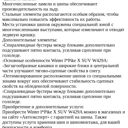
Многочисленные ламели и шипы обеспечивают
производительность на льду.
Стальные элементы располагаются особым образом, чтобы
максимально повысить эффективность их работы.
Места установки шипов окружены специальной зоной с
многочисленными выступами, которые измельчают и отводят
ледяную крошку.
Дополнительные элементы:
-Спиралевидные бустеры между блоками дополнительно
подсушивают пятно контакта, усиливая сцепление при
гололеде.
-Основные особенности Winter I*Pike X SUV W429A:
-Зигзагообразные канавки и широкие блоки в центральной
части улучшают тягово-сцепные свойства в снегу.
-Оптимизированное расположение шипов со специальными
зонами вокруг них обеспечивают стабильность сцепных
свойств на обледенелой поверхности.
-Спиралевидные бустеры между блоками дополнительно
подсушивают пятно контакта, усиливая сцепление при
гололеде.
Приобретение и дополнительные услуги:
Приобрести Winter I*Pike X SUV W429A можно в магазинах и
на сайте «Автоэксперт» с гарантией на шины. Также
доступны услуги хранения шин и шиномонтажа, для вашей
безопасности и комфорта