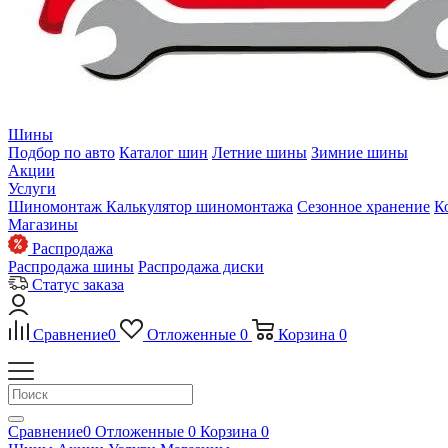
Шины
Подбор по авто
Каталог шин
Летние шины
Зимние шины
Акции
Услуги
Шиномонтаж
Калькулятор шиномонтажа
Сезонное хранение
К
Магазины
Распродажа
Распродажа шины
Распродажа диски
Статус заказа
Сравнение
0
Отложенные
0
Корзина
0
Сравнение
0
Отложенные
0
Корзина
0