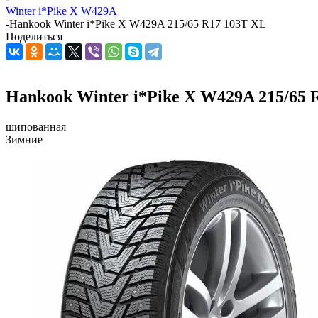
Winter i*Pike X W429A
-
Hankook Winter i*Pike X W429A 215/65 R17 103T XL
Поделиться
Hankook Winter i*Pike X W429A 215/65 
шипованная
Зимние