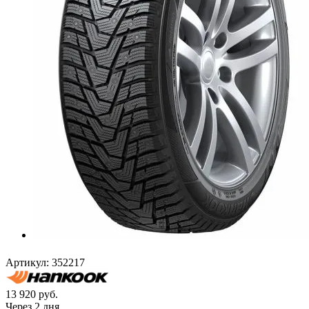
Артикул:
352217
13 920
руб.
Через 2 дня