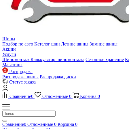
Шины
Подбор по авто
Каталог шин
Летние шины
Зимние шины
Акции
Услуги
Шиномонтаж
Калькулятор шиномонтажа
Сезонное хранение
К
Магазины
Распродажа
Распродажа шины
Распродажа диски
Статус заказа
Сравнение
0
Отложенные
0
Корзина
0
Сравнение
0
Отложенные
0
Корзина
0