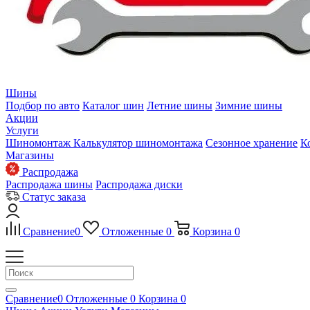
Шины
Подбор по авто
Каталог шин
Летние шины
Зимние шины
Акции
Услуги
Шиномонтаж
Калькулятор шиномонтажа
Сезонное хранение
К
Магазины
Распродажа
Распродажа шины
Распродажа диски
Статус заказа
Сравнение
0
Отложенные
0
Корзина
0
Сравнение
0
Отложенные
0
Корзина
0