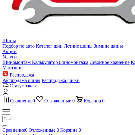
Шины
Подбор по авто
Каталог шин
Летние шины
Зимние шины
Акции
Услуги
Шиномонтаж
Калькулятор шиномонтажа
Сезонное хранение
К
Магазины
Распродажа
Распродажа шины
Распродажа диски
Статус заказа
Сравнение
0
Отложенные
0
Корзина
0
Сравнение
0
Отложенные
0
Корзина
0