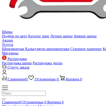
Шины
Подбор по авто
Каталог шин
Летние шины
Зимние шины
Акции
Услуги
Шиномонтаж
Калькулятор шиномонтажа
Сезонное хранение
К
Магазины
Распродажа
Распродажа шины
Распродажа диски
Статус заказа
Сравнение
0
Отложенные
0
Корзина
0
Сравнение
0
Отложенные
0
Корзина
0