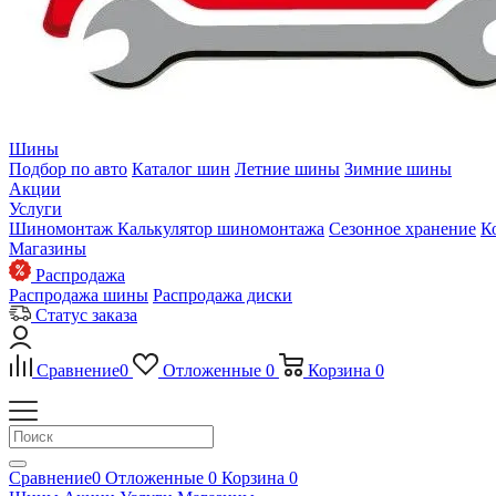
Шины
Подбор по авто
Каталог шин
Летние шины
Зимние шины
Акции
Услуги
Шиномонтаж
Калькулятор шиномонтажа
Сезонное хранение
К
Магазины
Распродажа
Распродажа шины
Распродажа диски
Статус заказа
Сравнение
0
Отложенные
0
Корзина
0
Сравнение
0
Отложенные
0
Корзина
0