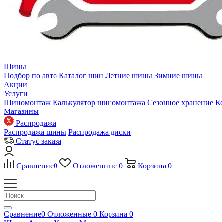
Шины
Подбор по авто
Каталог шин
Летние шины
Зимние шины
Акции
Услуги
Шиномонтаж
Калькулятор шиномонтажа
Сезонное хранение
К
Магазины
Распродажа
Распродажа шины
Распродажа диски
Статус заказа
Сравнение
0
Отложенные
0
Корзина
0
Сравнение
0
Отложенные
0
Корзина
0