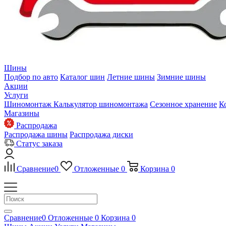
Шины
Подбор по авто
Каталог шин
Летние шины
Зимние шины
Акции
Услуги
Шиномонтаж
Калькулятор шиномонтажа
Сезонное хранение
К
Магазины
Распродажа
Распродажа шины
Распродажа диски
Статус заказа
Сравнение
0
Отложенные
0
Корзина
0
Сравнение
0
Отложенные
0
Корзина
0