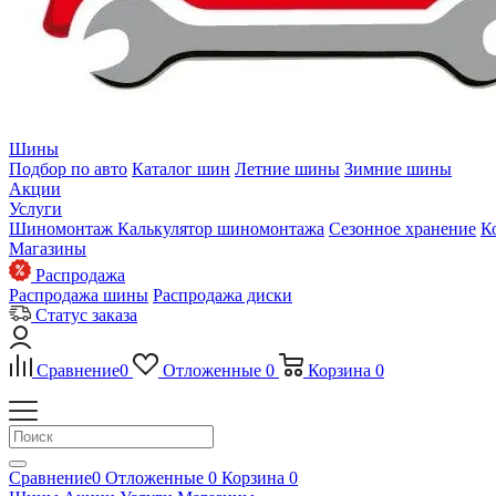
Шины
Подбор по авто
Каталог шин
Летние шины
Зимние шины
Акции
Услуги
Шиномонтаж
Калькулятор шиномонтажа
Сезонное хранение
К
Магазины
Распродажа
Распродажа шины
Распродажа диски
Статус заказа
Сравнение
0
Отложенные
0
Корзина
0
Сравнение
0
Отложенные
0
Корзина
0