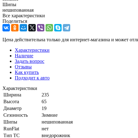
Шипы
нешипованная
Все характеристики
Поделиться
Цена действительна только для интернет-магазина и может отл
Характеристики
Наличие
Задать вопрос
Отзывы
Как купить
Подходит к авто
Характеристики
Ширина
235
Высота
65
Диаметр
19
Сезонность
Зимние
Шипы
нешипованная
RunFlat
нет
Тип ТС
внедорожник