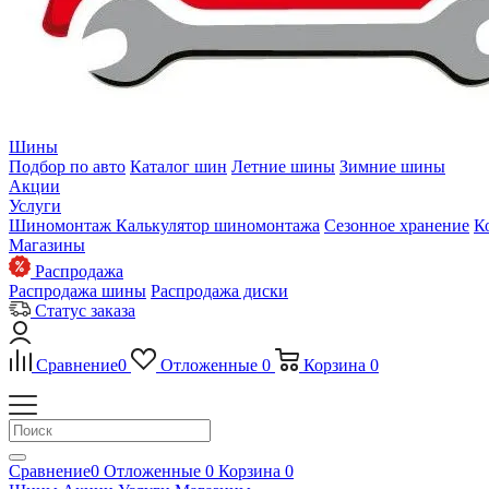
Шины
Подбор по авто
Каталог шин
Летние шины
Зимние шины
Акции
Услуги
Шиномонтаж
Калькулятор шиномонтажа
Сезонное хранение
К
Магазины
Распродажа
Распродажа шины
Распродажа диски
Статус заказа
Сравнение
0
Отложенные
0
Корзина
0
Сравнение
0
Отложенные
0
Корзина
0