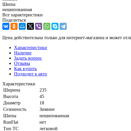
Шипы
нешипованная
Все характеристики
Поделиться
Цена действительна только для интернет-магазина и может отл
Характеристики
Наличие
Задать вопрос
Отзывы
Как купить
Подходит к авто
Характеристики
Ширина
235
Высота
45
Диаметр
18
Сезонность
Зимние
Шипы
нешипованная
RunFlat
нет
Тип ТС
легковой