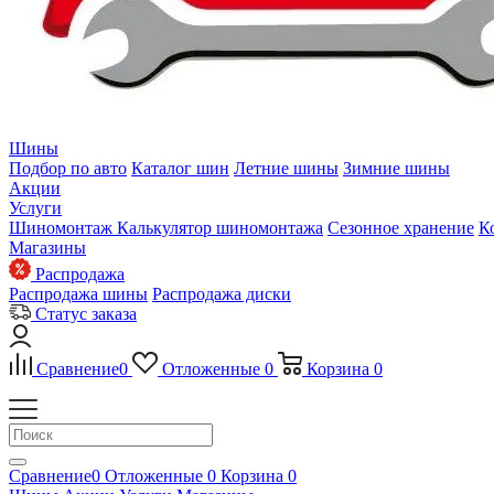
Шины
Подбор по авто
Каталог шин
Летние шины
Зимние шины
Акции
Услуги
Шиномонтаж
Калькулятор шиномонтажа
Сезонное хранение
К
Магазины
Распродажа
Распродажа шины
Распродажа диски
Статус заказа
Сравнение
0
Отложенные
0
Корзина
0
Сравнение
0
Отложенные
0
Корзина
0