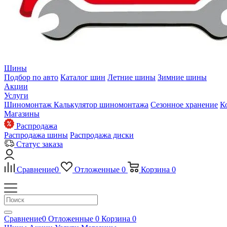
Шины
Подбор по авто
Каталог шин
Летние шины
Зимние шины
Акции
Услуги
Шиномонтаж
Калькулятор шиномонтажа
Сезонное хранение
К
Магазины
Распродажа
Распродажа шины
Распродажа диски
Статус заказа
Сравнение
0
Отложенные
0
Корзина
0
Сравнение
0
Отложенные
0
Корзина
0