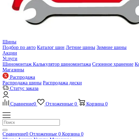
Шины
Подбор по авто
Каталог шин
Летние шины
Зимние шины
Акции
Услуги
Шиномонтаж
Калькулятор шиномонтажа
Сезонное хранение
К
Магазины
Распродажа
Распродажа шины
Распродажа диски
Статус заказа
Сравнение
0
Отложенные
0
Корзина
0
Сравнение
0
Отложенные
0
Корзина
0