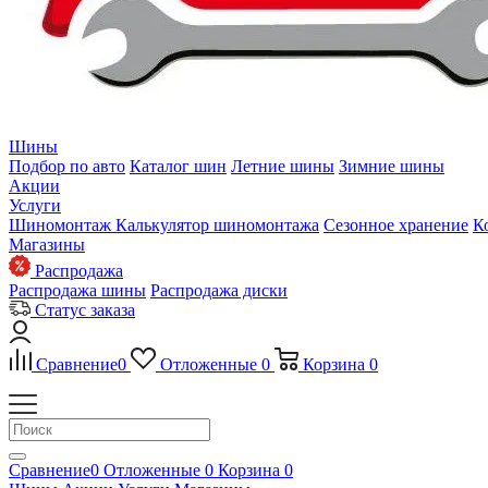
Шины
Подбор по авто
Каталог шин
Летние шины
Зимние шины
Акции
Услуги
Шиномонтаж
Калькулятор шиномонтажа
Сезонное хранение
К
Магазины
Распродажа
Распродажа шины
Распродажа диски
Статус заказа
Сравнение
0
Отложенные
0
Корзина
0
Сравнение
0
Отложенные
0
Корзина
0