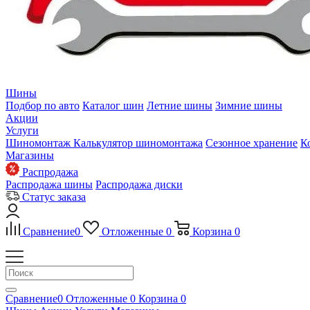
Шины
Подбор по авто
Каталог шин
Летние шины
Зимние шины
Акции
Услуги
Шиномонтаж
Калькулятор шиномонтажа
Сезонное хранение
К
Магазины
Распродажа
Распродажа шины
Распродажа диски
Статус заказа
Сравнение
0
Отложенные
0
Корзина
0
Сравнение
0
Отложенные
0
Корзина
0