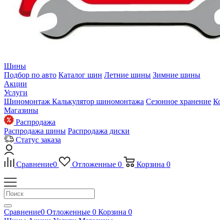
Шины
Подбор по авто
Каталог шин
Летние шины
Зимние шины
Акции
Услуги
Шиномонтаж
Калькулятор шиномонтажа
Сезонное хранение
К
Магазины
Распродажа
Распродажа шины
Распродажа диски
Статус заказа
Сравнение
0
Отложенные
0
Корзина
0
Сравнение
0
Отложенные
0
Корзина
0