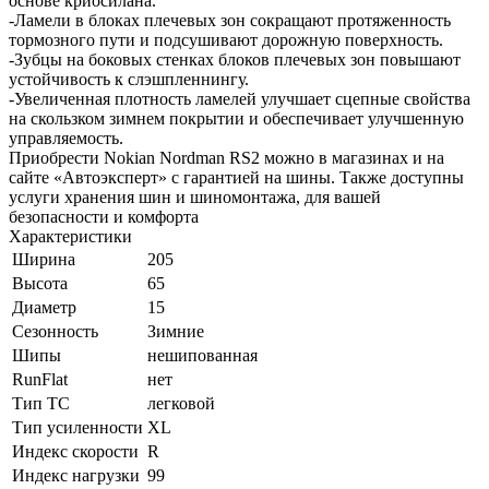
основе криосилана.
-Ламели в блоках плечевых зон сокращают протяженность
тормозного пути и подсушивают дорожную поверхность.
-Зубцы на боковых стенках блоков плечевых зон повышают
устойчивость к слэшпленнингу.
-Увеличенная плотность ламелей улучшает сцепные свойства
на скользком зимнем покрытии и обеспечивает улучшенную
управляемость.
Приобрести Nokian Nordman RS2 можно в магазинах и на
сайте «Автоэксперт» с гарантией на шины. Также доступны
услуги хранения шин и шиномонтажа, для вашей
безопасности и комфорта
Характеристики
Ширина
205
Высота
65
Диаметр
15
Сезонность
Зимние
Шипы
нешипованная
RunFlat
нет
Тип ТС
легковой
Тип усиленности
XL
Индекс скорости
R
Индекс нагрузки
99