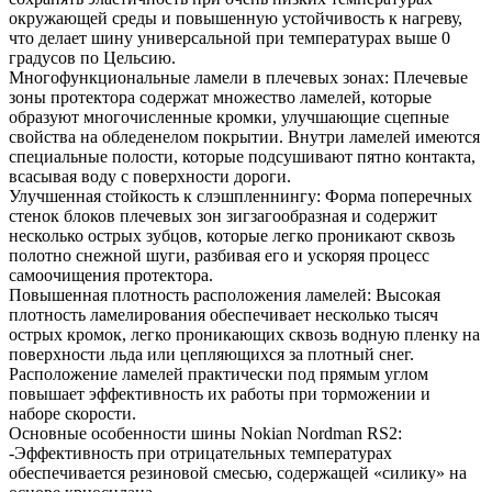
окружающей среды и повышенную устойчивость к нагреву,
что делает шину универсальной при температурах выше 0
градусов по Цельсию.
Многофункциональные ламели в плечевых зонах: Плечевые
зоны протектора содержат множество ламелей, которые
образуют многочисленные кромки, улучшающие сцепные
свойства на обледенелом покрытии. Внутри ламелей имеются
специальные полости, которые подсушивают пятно контакта,
всасывая воду с поверхности дороги.
Улучшенная стойкость к слэшпленнингу: Форма поперечных
стенок блоков плечевых зон зигзагообразная и содержит
несколько острых зубцов, которые легко проникают сквозь
полотно снежной шуги, разбивая его и ускоряя процесс
самоочищения протектора.
Повышенная плотность расположения ламелей: Высокая
плотность ламелирования обеспечивает несколько тысяч
острых кромок, легко проникающих сквозь водную пленку на
поверхности льда или цепляющихся за плотный снег.
Расположение ламелей практически под прямым углом
повышает эффективность их работы при торможении и
наборе скорости.
Основные особенности шины Nokian Nordman RS2:
-Эффективность при отрицательных температурах
обеспечивается резиновой смесью, содержащей «силику» на