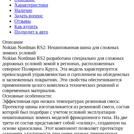
Характеристики
Наличие
Задать вопрос
Отзывы
Как купить
Подходит к авто
Описание
Nokian Nordman RS2: Нешипованная шина для сложных
зимних условий
Nokian Nordman RS2 разработана специально для сложных
дорожных условий зимой в регионах, расположенных
севернее Полярного Круга. Эта модель характеризуется
превосходной управляемостью и сцеплением на обледенелых
и заснеженных покрытиях. Эти свойства обеспечиваются
применением целого комплекса технических решений и
современных материалов.
Основные особенности:
Эффективная при низких температурах резиновая смесь:
Протектор шины изготавливается из резиновой смеси, состав
которой был подобран с учетом условий эксплуатации
нешипованных зимних моделей фрикционного типа. На две
трети ее состав представляет собой «силику», созданную на
основе криосилана. Этот компонент позволяет протектору
сохранять эластичность при очень низких температурах