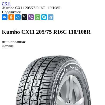
CX11
-
Kumho CX11 205/75 R16C 110/108R
Поделиться
Kumho CX11 205/75 R16C 110/108R
нешипованная
Летние