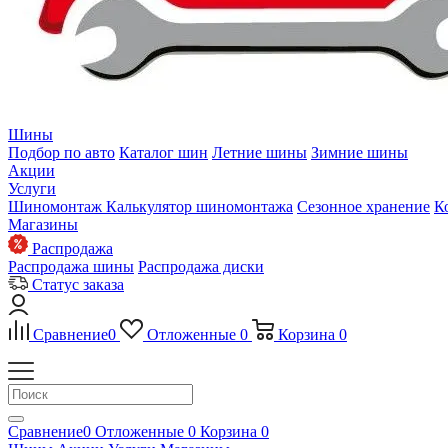
Шины
Подбор по авто
Каталог шин
Летние шины
Зимние шины
Акции
Услуги
Шиномонтаж
Калькулятор шиномонтажа
Сезонное хранение
К
Магазины
Распродажа
Распродажа шины
Распродажа диски
Статус заказа
Сравнение
0
Отложенные
0
Корзина
0
Сравнение
0
Отложенные
0
Корзина
0