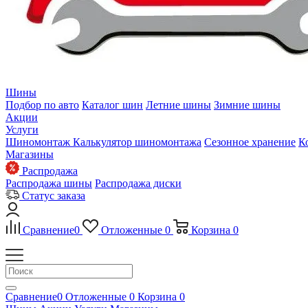
Шины
Подбор по авто
Каталог шин
Летние шины
Зимние шины
Акции
Услуги
Шиномонтаж
Калькулятор шиномонтажа
Сезонное хранение
К
Магазины
Распродажа
Распродажа шины
Распродажа диски
Статус заказа
Сравнение
0
Отложенные
0
Корзина
0
Сравнение
0
Отложенные
0
Корзина
0