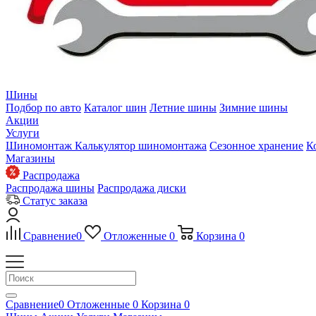
Шины
Подбор по авто
Каталог шин
Летние шины
Зимние шины
Акции
Услуги
Шиномонтаж
Калькулятор шиномонтажа
Сезонное хранение
К
Магазины
Распродажа
Распродажа шины
Распродажа диски
Статус заказа
Сравнение
0
Отложенные
0
Корзина
0
Сравнение
0
Отложенные
0
Корзина
0