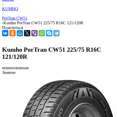
-
KUMHO
-
PorTran CW51
-
Kumho PorTran CW51 225/75 R16C 121/120R
Поделиться
Kumho PorTran CW51 225/75 R16C
121/120R
нешипованная
Зимние