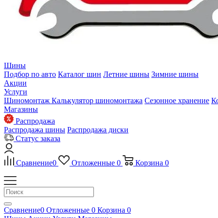
Шины
Подбор по авто
Каталог шин
Летние шины
Зимние шины
Акции
Услуги
Шиномонтаж
Калькулятор шиномонтажа
Сезонное хранение
К
Магазины
Распродажа
Распродажа шины
Распродажа диски
Статус заказа
Сравнение
0
Отложенные
0
Корзина
0
Сравнение
0
Отложенные
0
Корзина
0