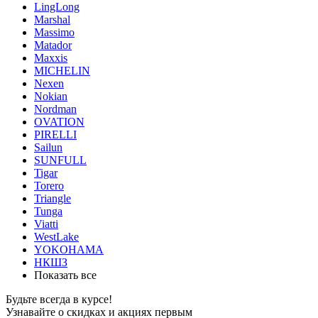
LingLong
Marshal
Massimo
Matador
Maxxis
MICHELIN
Nexen
Nokian
Nordman
OVATION
PIRELLI
Sailun
SUNFULL
Tigar
Torero
Triangle
Tunga
Viatti
WestLake
YOKOHAMA
НКШЗ
Показать все
Будьте всегда в курсе!
Узнавайте о скидках и акциях первым