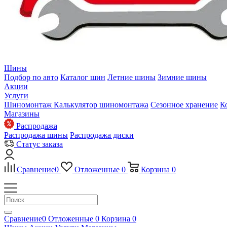
Шины
Подбор по авто
Каталог шин
Летние шины
Зимние шины
Акции
Услуги
Шиномонтаж
Калькулятор шиномонтажа
Сезонное хранение
К
Магазины
Распродажа
Распродажа шины
Распродажа диски
Статус заказа
Сравнение
0
Отложенные
0
Корзина
0
Сравнение
0
Отложенные
0
Корзина
0