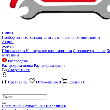
Шины
Подбор по авто
Каталог шин
Летние шины
Зимние шины
Акции
Услуги
Шиномонтаж
Калькулятор шиномонтажа
Сезонное хранение
К
Магазины
Распродажа
Распродажа шины
Распродажа диски
Статус заказа
Сравнение
0
Отложенные
0
Корзина
0
Сравнение
0
Отложенные
0
Корзина
0