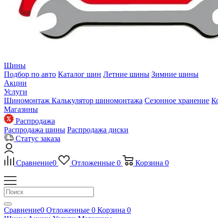
Шины
Подбор по авто
Каталог шин
Летние шины
Зимние шины
Акции
Услуги
Шиномонтаж
Калькулятор шиномонтажа
Сезонное хранение
К
Магазины
Распродажа
Распродажа шины
Распродажа диски
Статус заказа
Сравнение
0
Отложенные
0
Корзина
0
Сравнение
0
Отложенные
0
Корзина
0