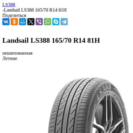
LS388
-
Landsail LS388 165/70 R14 81H
Поделиться
Landsail LS388 165/70 R14 81H
нешипованная
Летние