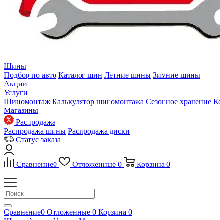
Шины
Подбор по авто
Каталог шин
Летние шины
Зимние шины
Акции
Услуги
Шиномонтаж
Калькулятор шиномонтажа
Сезонное хранение
К
Магазины
Распродажа
Распродажа шины
Распродажа диски
Статус заказа
Сравнение
0
Отложенные
0
Корзина
0
Сравнение
0
Отложенные
0
Корзина
0